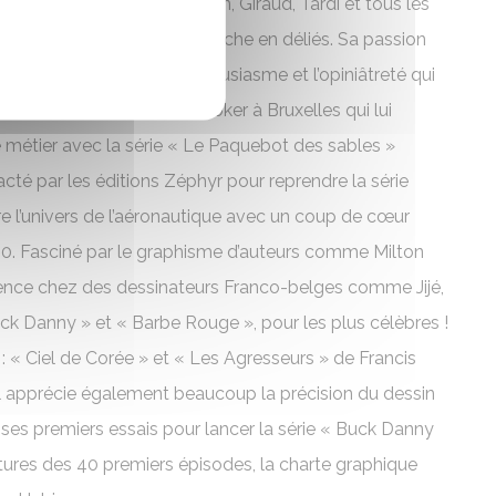
. Puis, c’est Hergé, Franquin, Giraud, Tardi et tous les
pour le dessin au pinceau, riche en déliés. Sa passion
ée, mais c’est avec l’enthousiasme et l’opiniâtreté qui
x. Ce seront les éditions Joker à Bruxelles qui lui
métier avec la série « Le Paquebot des sables »
acté par les éditions Zéphyr pour reprendre la série
re l’univers de l’aéronautique avec un coup de cœur
0. Fasciné par le graphisme d’auteurs comme Milton
fluence chez des dessinateurs Franco-belges comme Jijé,
ck Danny » et « Barbe Rouge », pour les plus célèbres !
 « Ciel de Corée » et « Les Agresseurs » de Francis
il apprécie également beaucoup la précision du dessin
 ses premiers essais pour lancer la série « Buck Danny
ntures des 40 premiers épisodes, la charte graphique