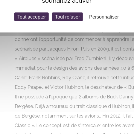
souhaitez activer
dessinateurs américains d’alors (Kirby, Colan, Buscema…)
auteurs Franco- belges avec une attirance particulière 
Tout accepter
Tout refuser
Personnaliser
pour le sport prend le dessus pendant une dizaine d’ann
le caractérisent qu’il reprend ensuite crayons et pinceau
donneront l’opportunité de commencer à apprendre le 
scénarisée par Jacques Hiron. Puis en 2009, il est cont
« Airblues » scénarisée par Fred Zumbiehl. Il y découv
immédiat pour le design des avions des années 40 à 6
Caniff, Frank Robbins, Roy Crane, il retrouve cette in
Eddy Paape… et Victor Hubinon, le dessinateur de « Bu
Il ne possède à l’époque que 2 albums de Buck Danny :
Bergèse. Déjà amoureux du trait classique d’Hubinon, 
de Bergèse, notamment sur les avions… Fin 2012, il fait
Classic ». Le concept est de s’intercaler entre les ave