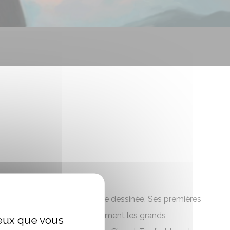
sionne très tôt pour la bande dessinée. Ses premières
Strange. Il y découvre notamment les grands
ceux que vous