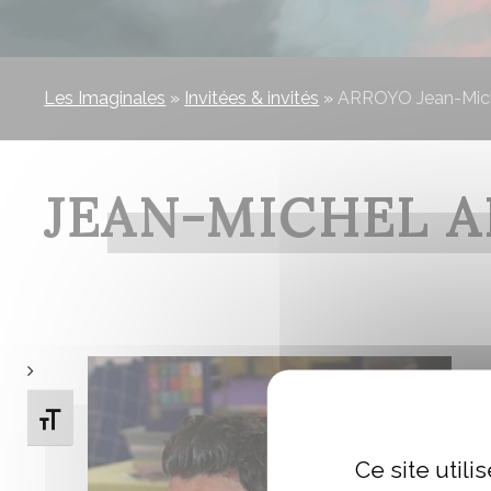
Les Imaginales
»
Invitées & invités
»
ARROYO Jean-Mic
JEAN-MICHEL 
Changer la taille de la police
Ce site util