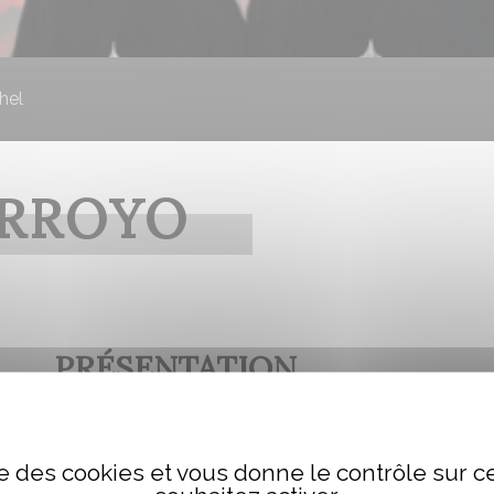
hel
ARROYO
PRÉSENTATION
Né le 21 mai 1971 à Béziers, Jean-Michel Arroyo se pas
lectures sont des comics, au beau milieu des années 
ise des cookies et vous donne le contrôle sur 