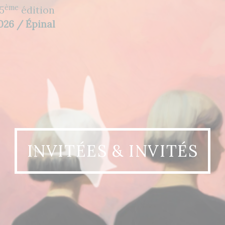
ème
5
édition
2026 / Épinal
INVITÉES & INVITÉS