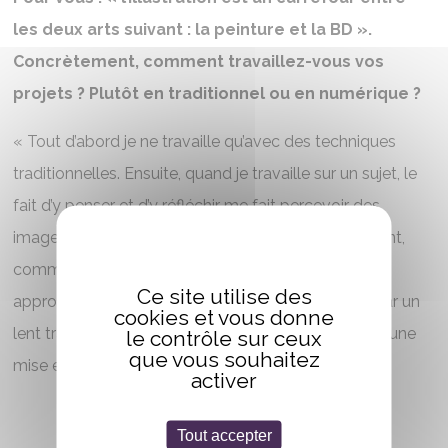
les deux arts suivant : la peinture et la BD ».
Concrètement, comment travaillez-vous vos
projets ? Plutôt en traditionnel ou en numérique ?
« Tout d’abord je ne travaille qu’avec des techniques
traditionnelles. Ensuite, quand je travaille sur un sujet, le
fait d’y penser et d’y réfléchir me fait percevoir des
images mentales qui arrivent souvent spontanément,
comme des visions. Ensuite, tout le jeu est de s’en
Ce site utilise des
approcher du plus près de ce que j’ai pu imaginer par un
cookies et vous donne
lent travail de croquis, puis de dessins pour finir par une
le contrôle sur ceux
que vous souhaitez
mise en couleur avec de la peinture. »
activer
Tout accepter