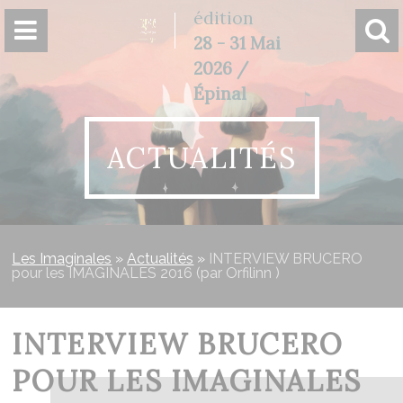
Panneau de gestion des cookies
édition
28 - 31 Mai
2026 /
Épinal
ACTUALITÉS
Les Imaginales
»
Actualités
»
INTERVIEW BRUCERO
pour les IMAGINALES 2016 (par Orfilinn )
INTERVIEW BRUCERO
POUR LES IMAGINALES