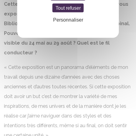
Cette année, en plus d’être invité au festival, vous
Tout refuser
exposez plusieurs illustrations originales à la
Personnaliser
Bibliothèque Multimédia Intercommunale d’Epinal.
Pouvez-vous nous parler de cette exposition,
visible du 24 mai au 29 août ? Quel est le fil
conducteur ?
« Cette exposition est un panorama d’éléments de mon
travail depuis une dizaine d’années avec des choses
anciennes et d’autres toutes récentes. Si cette exposition
doit avoir un but c’est de montrer la variété de mes
inspirations, de mes univers et de la manière dont je les
réalise car j’aime naviguer dans des styles et des
intentions très différents, même si au final, on doit sentir
une certaine unité. »