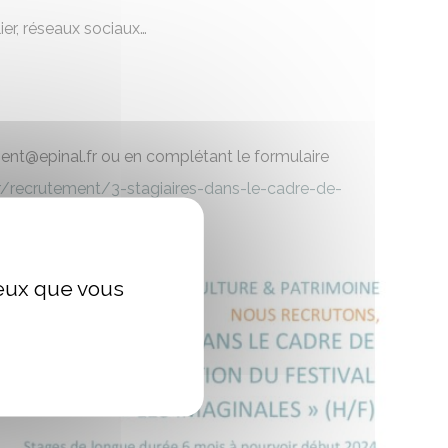
ier, réseaux sociaux…
ent@epinal.fr
ou en complétant le formulaire
r/recrutement/3-stagiaires-dans-le-cadre-de-
ceux que vous