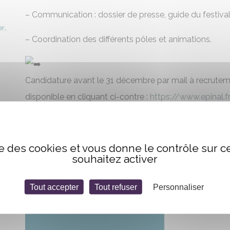
– Communication : dossier de presse, guide du festival
–
Coordination des différents pôles et animations.
Candidature avant le 31 décembre par mail à
recrutem
disponible en cliquant ci-contre :
https://www.epinal.f
lorganisation-du-festival-les-imaginales-h-f-2/
ise des cookies et vous donne le contrôle sur 
souhaitez activer
Tout accepter
Tout refuser
Personnaliser