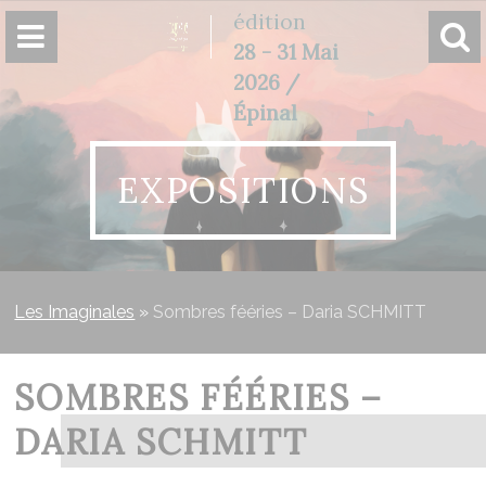
Panneau de gestion des cookies
édition
28 - 31 Mai
2026 /
Épinal
EXPOSITIONS
Les Imaginales
»
Sombres fééries – Daria SCHMITT
SOMBRES FÉÉRIES –
DARIA SCHMITT