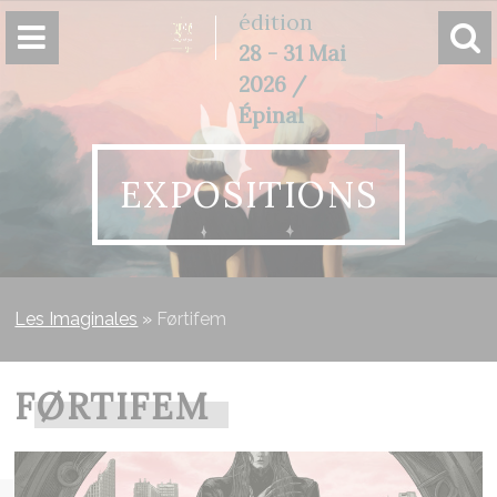
Panneau de gestion des cookies
édition
28 - 31 Mai
2026 /
Épinal
EXPOSITIONS
Les Imaginales
»
Førtifem
FØRTIFEM