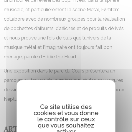
d’humour et de références pop. Investi dans la sphère
musicale, et particulièrement la scène Métal, Førtifem
collabore avec de nombreux groupes pour la réalisation
de pochettes d’albums, d’affiches et de produits dérivés,
et nous prouve une fois de plus que l’univers de la
musique métal et l’imaginaire ont toujours fait bon
ménage, parole d’Eddie the Head.
Une exposition dans le parc du Cours présentera un
parcours au travers de leurs travaux et des couvertures
dessinées par le duo pour la toute nouvelle collection «
Neptune » des éditions de l’Atalante.
Ce site utilise des
cookies et vous donne
le contrôle sur ceux
que vous souhaitez
ARTISTES EXPOSÉS
activer