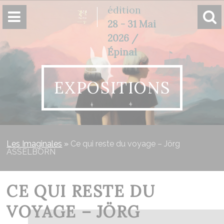
Panneau de gestion des cookies
édition
28 - 31 Mai
2026 /
Épinal
EXPOSITIONS
Les Imaginales
»
Ce qui reste du voyage – Jörg
ASSELBORN
CE QUI RESTE DU
VOYAGE – JÖRG