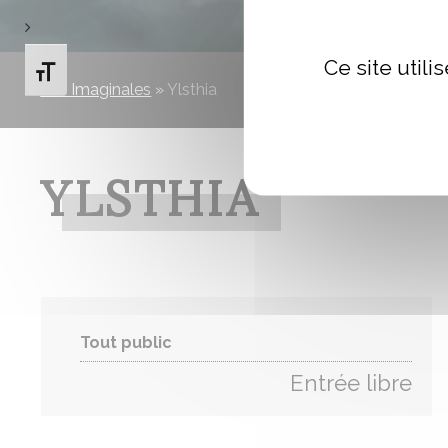
Ce site util
Changer la taille de la police
Les Imaginales
»
Ylsthia
YLSTHIA
Tout public
Entrée libre