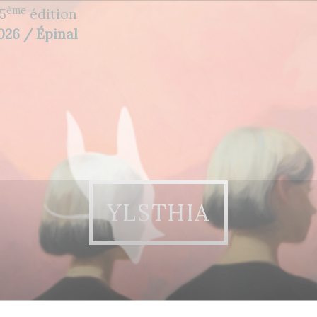
ème
5
édition
2026 / Épinal
YLSTHIA