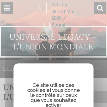
Panneau de gestion des cookies
édition
28 - 31 Mai
2026 /
Épinal
UNIVERSAL LEGACY –
L’UNION MONDIALE
Les Imaginales
»
Universal Legacy – L’Union Mondiale
Ce site utilise des
UNIVERSAL LEGACY –
cookies et vous donne
le contrôle sur ceux
L’UNION MONDIALE
que vous souhaitez
activer