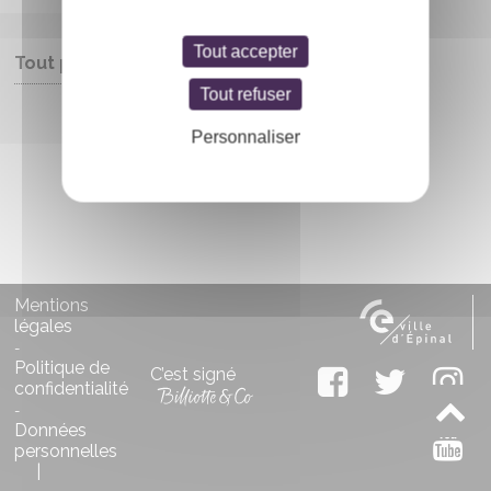
Tout accepter
Tout public
Tout refuser
Entrée libre
Personnaliser
Mentions
légales
-
Politique de
C’est signé
confidentialité
-
Données
personnelles