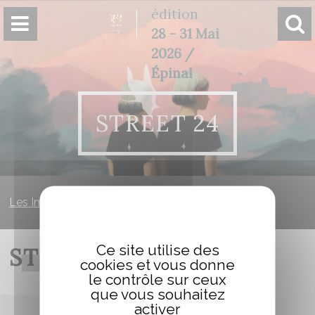
Panneau de gestion des cookies
édition
28 - 31 Mai
2026 /
Épinal
STREET 24
Les Imaginales
»
Street 24
Ce site utilise des
STREET 24
cookies et vous donne
le contrôle sur ceux
que vous souhaitez
activer