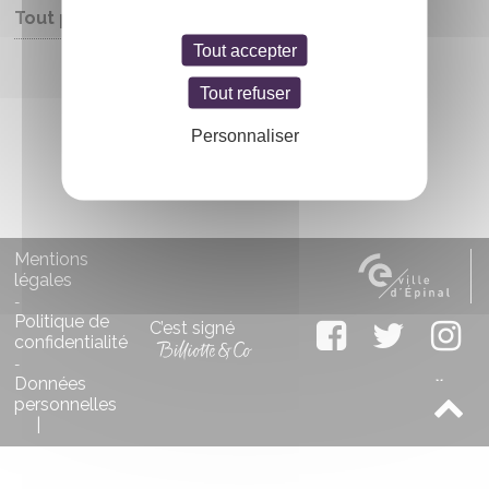
Tout public
Tout accepter
Entrée libre
Tout refuser
Personnaliser
Mentions
légales
-
Politique de
C’est signé
confidentialité
-
Données
personnelles