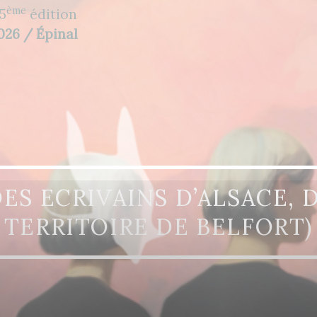
ème
5
édition
2026 / Épinal
DES ECRIVAINS D’ALSACE,
TERRITOIRE DE BELFORT)