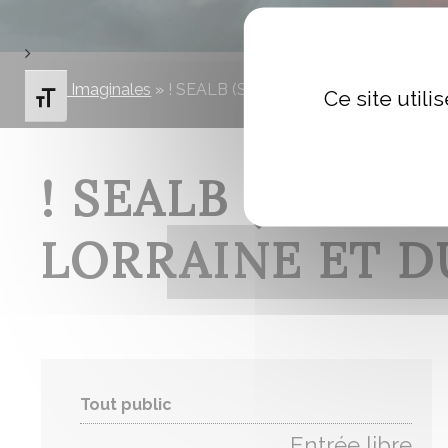
Les Imaginales
»
! SEALB (Société des Ecrivains d’Alsace
Ce site util
Changer la taille de la police
! SEALB (SOCIÉ
LORRAINE ET D
Tout public
Entrée libre