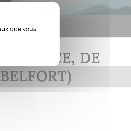
ceux que vous
 D’ALSACE, DE
 BELFORT)