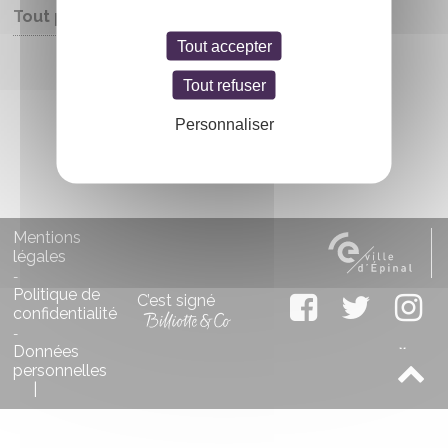
Tout public
Tout accepter
Entrée libre
Tout refuser
Personnaliser
Mentions
légales
-
Politique de
C’est signé
confidentialité
-
Données
personnelles