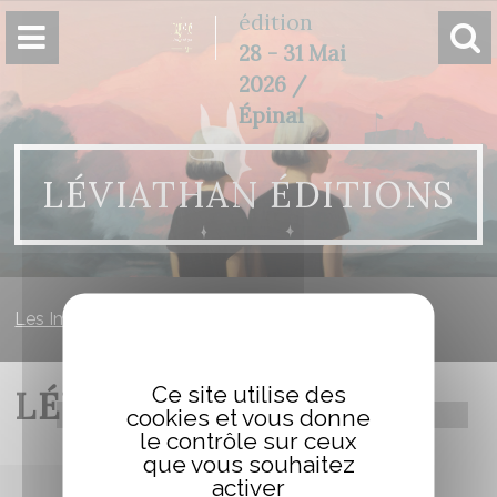
Panneau de gestion des cookies
édition
28 - 31 Mai
2026 /
Épinal
LÉVIATHAN ÉDITIONS
Les Imaginales
»
Léviathan éditions
Ce site utilise des
LÉVIATHAN ÉDITIONS
cookies et vous donne
le contrôle sur ceux
que vous souhaitez
activer