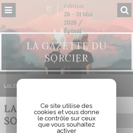
Panneau de gestion des cookies
édition
28 - 31 Mai
2026 /
Épinal
LA GAZETTE DU
SORCIER
Les Imaginales
»
La Gazette du Sorcier
Ce site utilise des
LA GAZETTE DU
cookies et vous donne
le contrôle sur ceux
SORCIER
que vous souhaitez
activer