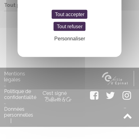
Tout public
Tout accepter
Entrée libre
Tout refuser
Personnaliser
Mentions
légales
-
Politique de
C’est signé
confidentialité
-
Données
personnelles