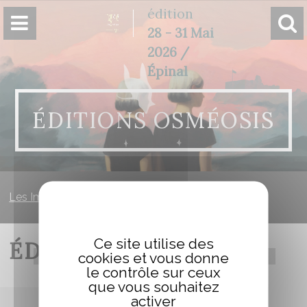
Panneau de gestion des cookies
édition
28 - 31 Mai
2026 /
Épinal
ÉDITIONS OSMÉOSIS
Les Imaginales
»
Éditions Osméosis
Ce site utilise des
ÉDITIONS OSMÉOSIS
cookies et vous donne
le contrôle sur ceux
que vous souhaitez
activer