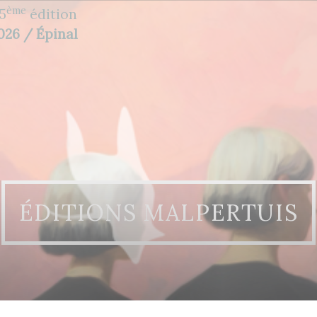
ème
5
édition
2026 / Épinal
ÉDITIONS MALPERTUIS