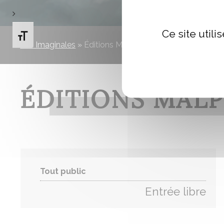
Ce site util
Changer la taille de la police
Les Imaginales
»
Éditions Malpertuis
ÉDITIONS MALP
Tout public
Entrée libre