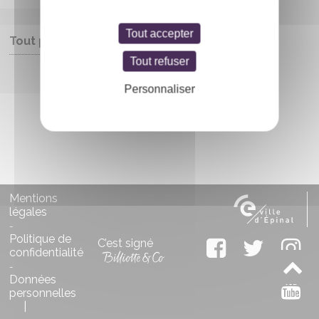
Tout accepter
Tout public
Tout refuser
Entrée libre
Personnaliser
Mentions
légales
-
Politique de
C’est signé
confidentialité
-
Données
personnelles