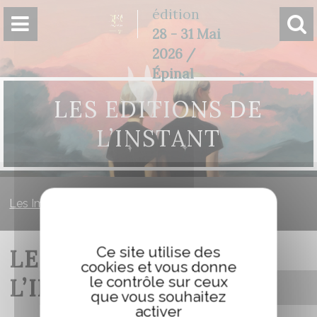
Panneau de gestion des cookies
édition
28 - 31 Mai
2026 /
Épinal
LES EDITIONS DE
L’INSTANT
Les Imaginales
»
Les Editions de l’Instant
Ce site utilise des
LES EDITIONS DE
cookies et vous donne
le contrôle sur ceux
L’INSTANT
que vous souhaitez
activer