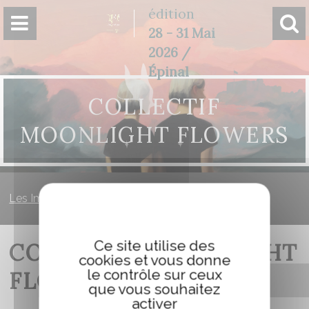
Panneau de gestion des cookies
édition
28 - 31 Mai
2026 /
Épinal
COLLECTIF
MOONLIGHT FLOWERS
Les Imaginales
»
Collectif Moonlight Flowers
Ce site utilise des
COLLECTIF MOONLIGHT
cookies et vous donne
le contrôle sur ceux
FLOWERS
que vous souhaitez
activer