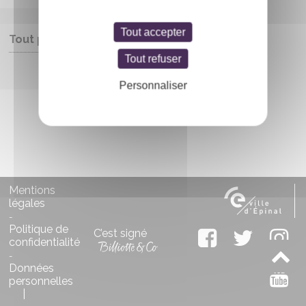
Tout accepter
Tout public
Tout refuser
Entrée libre
Personnaliser
Mentions
légales
-
Politique de
C’est signé
confidentialité
-
Données
personnelles