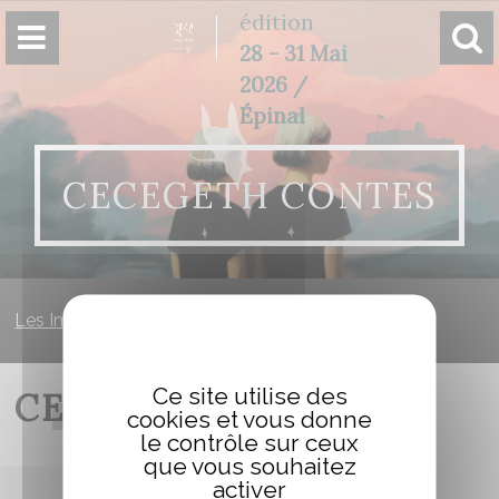
Panneau de gestion des cookies
édition
28 - 31 Mai
2026 /
Épinal
CECEGETH CONTES
Les Imaginales
»
Cecegeth Contes
Ce site utilise des
CECEGETH CONTES
cookies et vous donne
le contrôle sur ceux
que vous souhaitez
activer