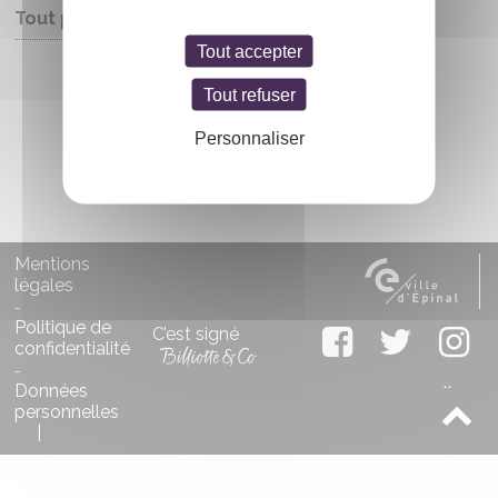
Tout public
Tout accepter
Entrée libre
Tout refuser
Personnaliser
Mentions
légales
-
Politique de
C’est signé
confidentialité
-
Données
personnelles