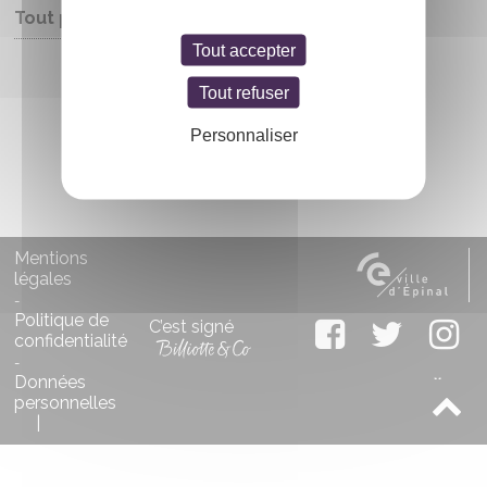
Tout public
Tout accepter
Entrée libre
Tout refuser
Personnaliser
Mentions
légales
-
Politique de
C’est signé
confidentialité
-
Données
personnelles