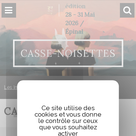
Panneau de gestion des cookies
édition
28 - 31 Mai
2026 /
Épinal
CASSE-NOISETTES
Les Imaginales
»
Casse-Noisettes
Ce site utilise des
CASSE-NOISETTES
cookies et vous donne
le contrôle sur ceux
que vous souhaitez
activer