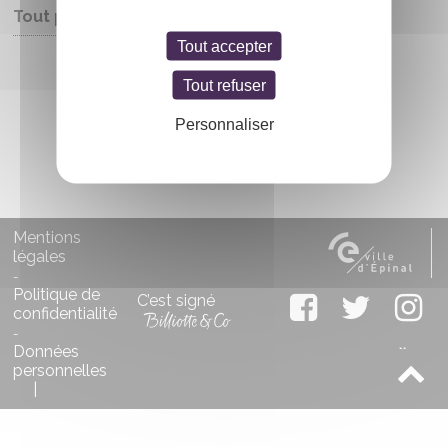
Tout public
Tout accepter
Entrée libre
Tout refuser
Personnaliser
Mentions
légales
-
Politique de
C’est signé
confidentialité
-
Données
personnelles