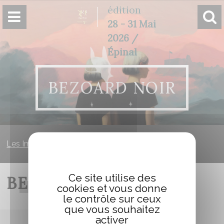
Panneau de gestion des cookies
édition
28 - 31 Mai
2026 /
Épinal
BEZOARD NOIR
Les Imaginales
»
Bezoard Noir
Ce site utilise des
BEZOARD NOIR
cookies et vous donne
le contrôle sur ceux
que vous souhaitez
activer