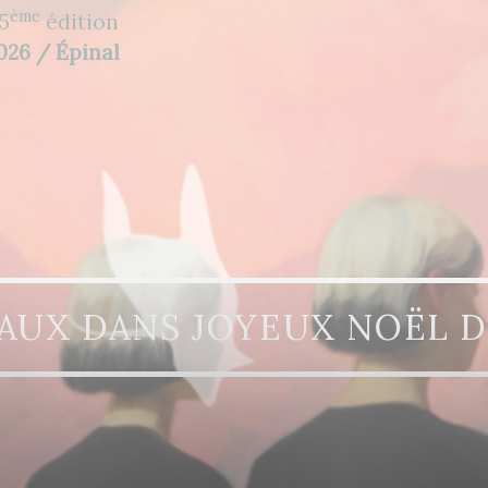
ème
5
édition
2026 / Épinal
FAUX DANS JOYEUX NOËL D