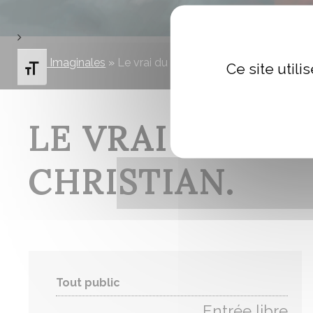
Les Imaginales
»
Le vrai du faux dans Joyeux Noël de Ch
Ce site util
Changer la taille de la police
LE VRAI DU FA
CHRISTIAN.
Tout public
Entrée libre