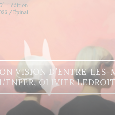
ème
5
édition
2026 / Épinal
TION VISION D’ENTRE-LES
L’ENFER, OLIVIER LEDROI