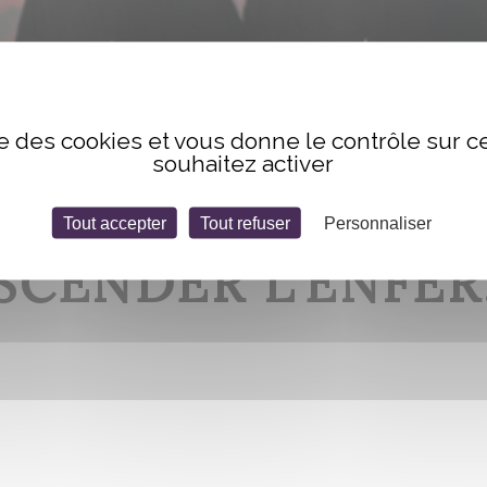
les-mondes. Transcender l’Enfer, Olivier Ledroit
ise des cookies et vous donne le contrôle sur 
souhaitez activer
EXPOSITION VISIO
Tout accepter
Tout refuser
Personnaliser
CENDER L’ENFER,