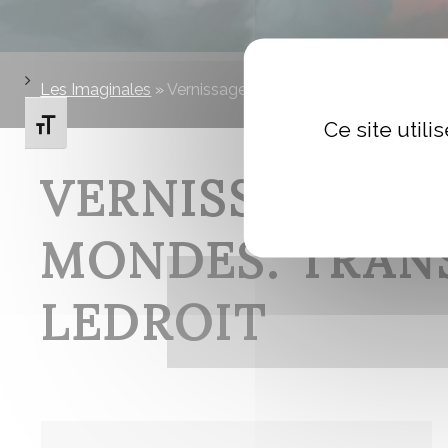
Les Imaginales
»
Vernissage : exposition Vision d’entre-
Ce site util
Changer la taille de la police
VERNISSAGE : 
MONDES. TRANS
LEDROIT