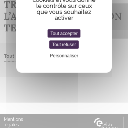
TRILOGIE, QUAND
le contrôle sur ceux
que vous souhaitez
L’AVENTURE PREND SON
activer
TEMPS
Tout accepter
Tout refuser
Personnaliser
Tout public
Entrée libre
Mentions
légales