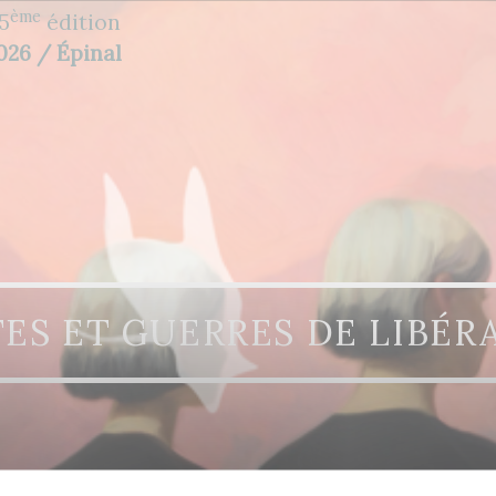
ème
5
édition
2026 / Épinal
ES ET GUERRES DE LIBÉR