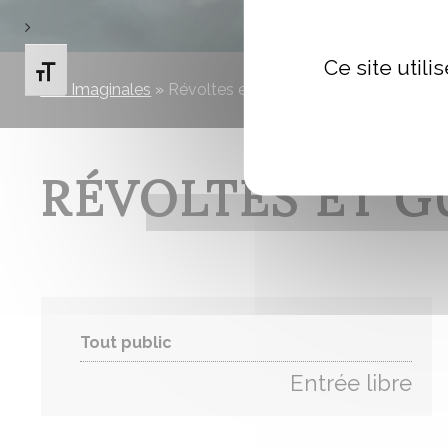
Ce site util
Changer la taille de la police
Les Imaginales
»
Révoltes et guerres de libération …
RÉVOLTES ET G
Tout public
Entrée libre