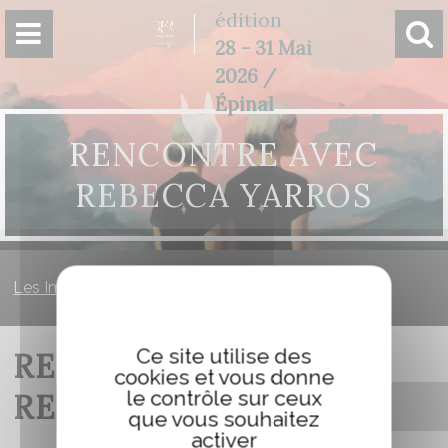
Panneau de gestion des cookies
édition
28 - 31 Mai
2026 /
Épinal
RENCONTRE AVEC
REBECCA YARROS
Les Imaginales
»
Rencontre avec Rebecca Yarros
Ce site utilise des
RENCONTRE AVEC
cookies et vous donne
le contrôle sur ceux
REBECCA YARROS
que vous souhaitez
activer