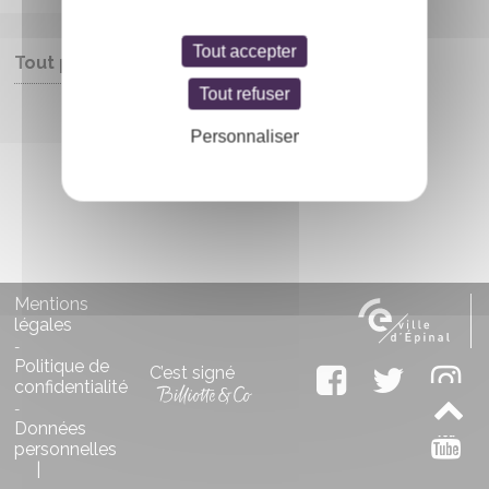
Tout accepter
Tout public
Tout refuser
Entrée libre
Personnaliser
Mentions
légales
-
Politique de
C’est signé
confidentialité
-
Données
personnelles