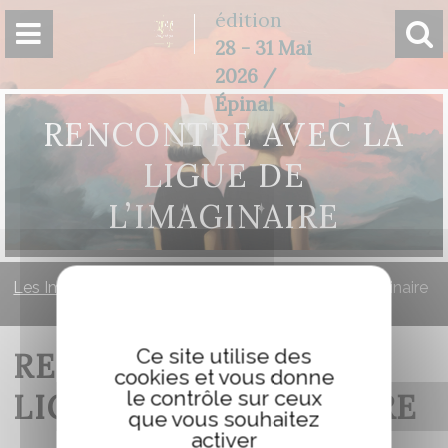
Panneau de gestion des cookies
édition
28 - 31 Mai
2026 /
Épinal
RENCONTRE AVEC LA
LIGUE DE
L’IMAGINAIRE
Les Imaginales
»
Rencontre avec la Ligue de l’imaginaire
Ce site utilise des
RENCONTRE AVEC LA
cookies et vous donne
le contrôle sur ceux
LIGUE DE L’IMAGINAIRE
que vous souhaitez
activer