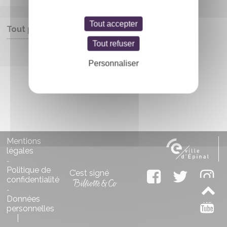
Tout accepter
Tout public
Tout refuser
Entrée libre
Personnaliser
Mentions
légales
-
Politique de
C’est signé
confidentialité
-
Données
personnelles