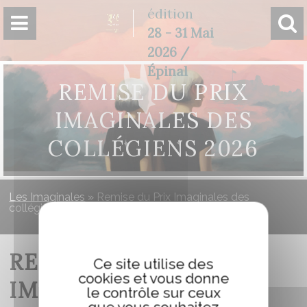
Panneau de gestion des cookies
édition
28 - 31 Mai
2026 /
Épinal
REMISE DU PRIX
IMAGINALES DES
COLLÉGIENS 2026
Les Imaginales
»
Remise du Prix Imaginales des
collégiens 2026
REMISE DU PRIX
Ce site utilise des
cookies et vous donne
IMAGINALES DES
le contrôle sur ceux
que vous souhaitez