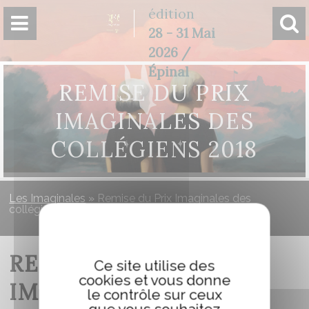
Panneau de gestion des cookies
édition
28 - 31 Mai
2026 /
Épinal
REMISE DU PRIX
IMAGINALES DES
COLLÉGIENS 2018
Les Imaginales
»
Remise du Prix Imaginales des
collégiens 2018
REMISE DU PRIX
Ce site utilise des
cookies et vous donne
IMAGINALES DES
le contrôle sur ceux
que vous souhaitez