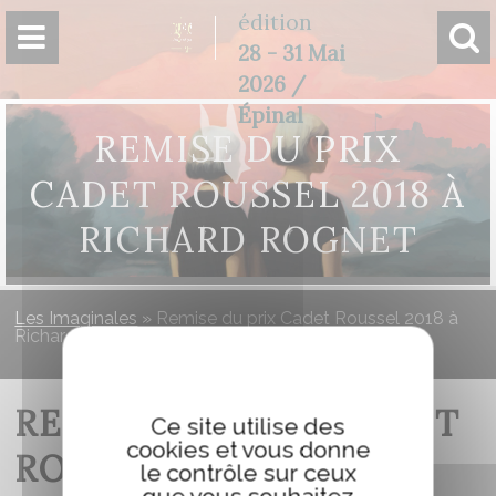
Panneau de gestion des cookies
édition
28 - 31 Mai
2026 /
Épinal
REMISE DU PRIX
CADET ROUSSEL 2018 À
RICHARD ROGNET
Les Imaginales
»
Remise du prix Cadet Roussel 2018 à
Richard Rognet
REMISE DU PRIX CADET
Ce site utilise des
cookies et vous donne
ROUSSEL 2018 À
le contrôle sur ceux
que vous souhaitez