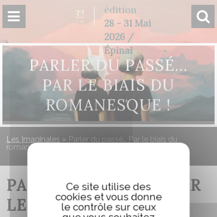
Panneau de gestion des cookies
édition
28 - 31 Mai
2026 /
Épinal
PARLER DU PASSÉ…
PAR LE BIAIS DU
ROMANESQUE !
Les Imaginales
»
Parler du passé… Par le biais du
romanesque !
PARLER DU PASSÉ… PAR
Ce site utilise des
cookies et vous donne
LE BIAIS DU
le contrôle sur ceux
que vous souhaitez