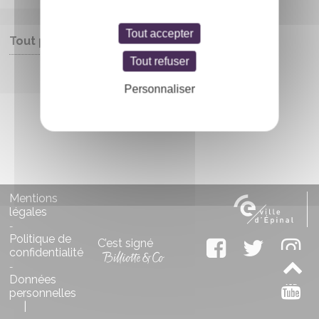
Tout accepter
Tout public
Tout refuser
Entrée libre
Personnaliser
Mentions
légales
-
Politique de
C’est signé
confidentialité
-
Données
personnelles