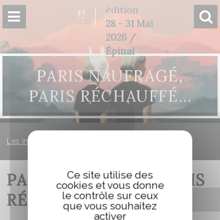
Panneau de gestion des cookies
édition
28 - 31 Mai
2026 /
Épinal
PARIS NAUFRAGÉ,
PARIS RÉCHAUFFÉ…
Les Imaginales
»
Paris naufragé, Paris réchauffé…
Ce site utilise des
PARIS NAUFRAGÉ, PARIS
cookies et vous donne
le contrôle sur ceux
RÉCHAUFFÉ…
que vous souhaitez
activer