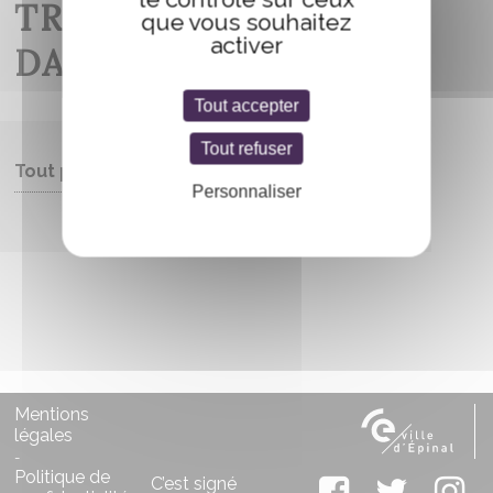
TRANSMÉDIATIQUES
que vous souhaitez
activer
DANS THE WITCHER
Tout accepter
Tout refuser
Tout public
Personnaliser
Entrée libre
Mentions
légales
-
Politique de
C’est signé