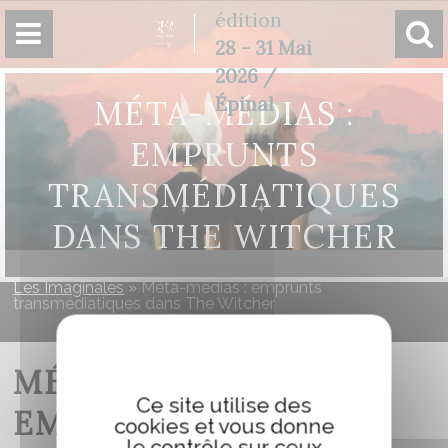
Panneau de gestion des cookies
édition
28 - 31 Mai
2026 /
Épinal
MÉTA-MÉDIAS :
EMPRUNTS
TRANSMÉDIATIQUES
DANS THE WITCHER
Les Imaginales
»
Méta-médias : emprunts
transmédiatiques dans The Witcher
MÉTA-MÉDIAS :
Ce site utilise des
EMPRUNTS
cookies et vous donne
le contrôle sur ceux