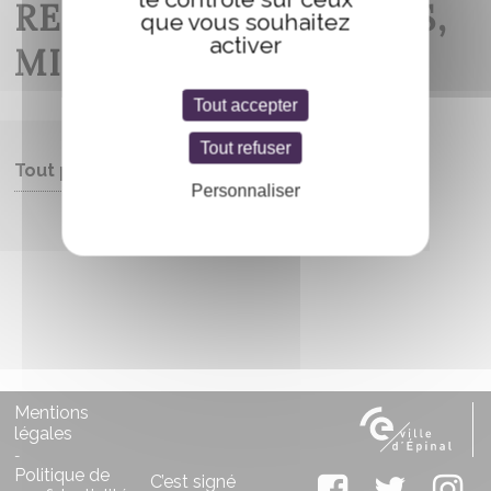
RENAISSANCE (ENFERS,
que vous souhaitez
activer
MINES ET PARADIS)
Tout accepter
Tout refuser
Tout public
Personnaliser
Entrée libre
Mentions
légales
-
Politique de
C’est signé