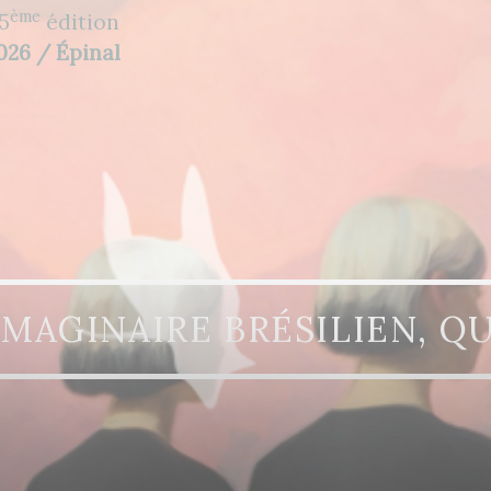
ème
5
édition
2026 / Épinal
IMAGINAIRE BRÉSILIEN, QU