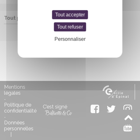
Tout accepter
Tout public
Tout refuser
Entrée libre
Personnaliser
Mentions
légales
-
Politique de
C’est signé
confidentialité
-
Données
personnelles