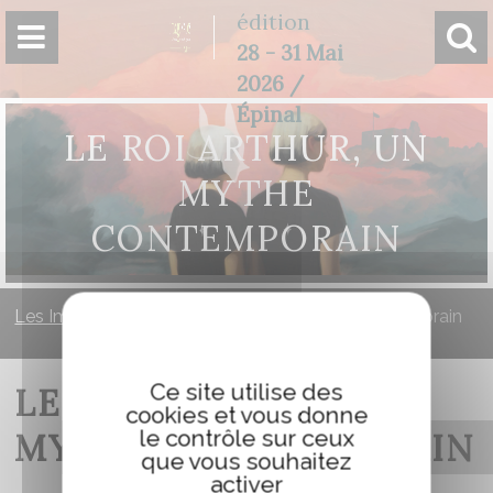
Panneau de gestion des cookies
édition
28 - 31 Mai
2026 /
Épinal
LE ROI ARTHUR, UN
MYTHE
CONTEMPORAIN
Les Imaginales
»
Le Roi Arthur, un mythe contemporain
Ce site utilise des
LE ROI ARTHUR, UN
cookies et vous donne
le contrôle sur ceux
MYTHE CONTEMPORAIN
que vous souhaitez
activer