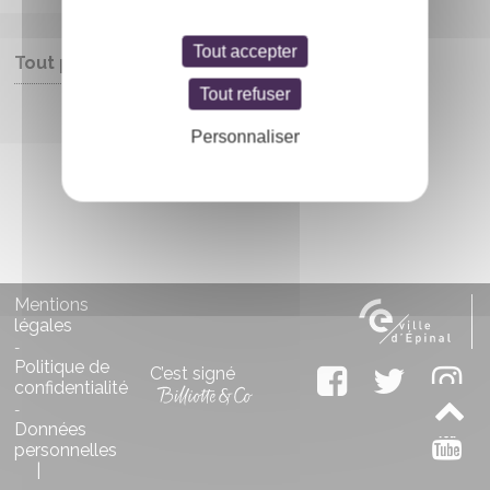
Tout accepter
Tout public
Tout refuser
Entrée libre
Personnaliser
Mentions
légales
-
Politique de
C’est signé
confidentialité
-
Données
personnelles