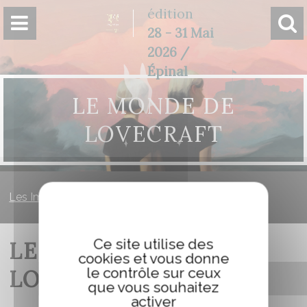
Panneau de gestion des cookies
édition
28 - 31 Mai
2026 /
Épinal
LE MONDE DE
LOVECRAFT
Les Imaginales
»
Le monde de Lovecraft
Ce site utilise des
LE MONDE DE
cookies et vous donne
le contrôle sur ceux
LOVECRAFT
que vous souhaitez
activer