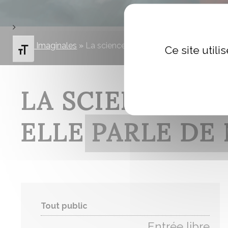
Les Imaginales
»
La science-fiction ne parle pas du futur
Ce site util
Changer la taille de la police
LA SCIENCE-FI
ELLE PARLE DE 
Tout public
Entrée libre