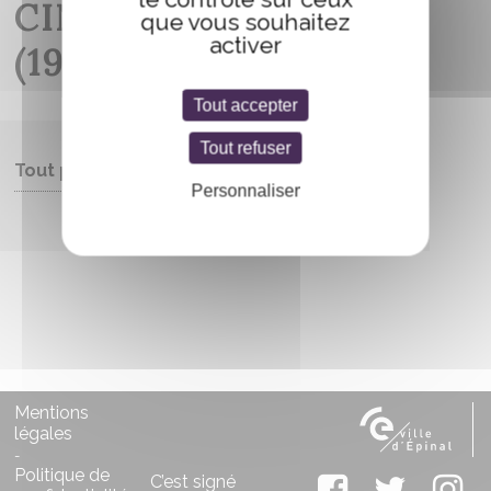
CINÉMA AMÉRICAIN
que vous souhaitez
activer
(1940-1950)
Tout accepter
Tout refuser
Tout public
Personnaliser
Entrée libre
Mentions
légales
-
Politique de
C’est signé