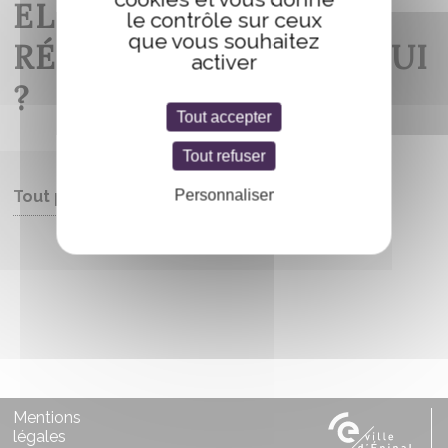
ELLE FORMÉ NOTRE
le contrôle sur ceux
que vous souhaitez
RÉALITÉ D’AUJOURD’HUI
activer
?
Tout accepter
Tout refuser
Personnaliser
Tout public
Entrée libre
Mentions
légales