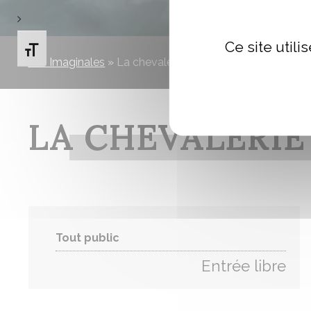
Ce site util
Changer la taille de la police
Les Imaginales
»
La chevalerie soufie
LA CHEVALERIE
Tout public
Entrée libre