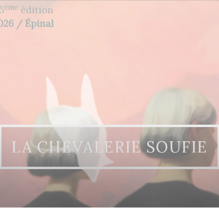
ème
5
édition
2026 / Épinal
LA CHEVALERIE SOUFIE