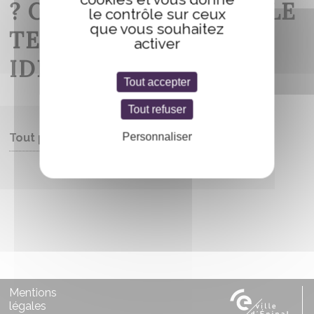
? COMMENT COUPER LE
le contrôle sur ceux
que vous souhaitez
TEXTE RÉDUIT LES
activer
IDÉES.
Tout accepter
Tout refuser
Personnaliser
Tout public
Entrée libre
Mentions
légales