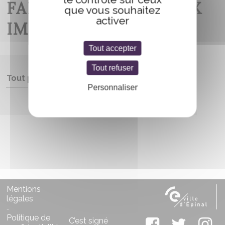
FANTASY ET SES LIEUX
que vous souhaitez
activer
IMAGINAIRES…
Tout accepter
Tout refuser
Tout public
Personnaliser
Entrée libre
Mentions
légales
-
Politique de
C’est signé