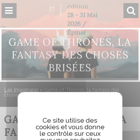
Panneau de gestion des cookies
édition
28 - 31 Mai
2026 /
Épinal
GAME OF THRONES, LA
FANTASY DES CHOSES
BRISÉES
Les Imaginales
»
Game of Thrones, la fantasy des
choses brisées
GAME OF THRONES, LA
Ce site utilise des
cookies et vous donne
FANTASY DES CHOSES
le contrôle sur ceux
que vous souhaitez