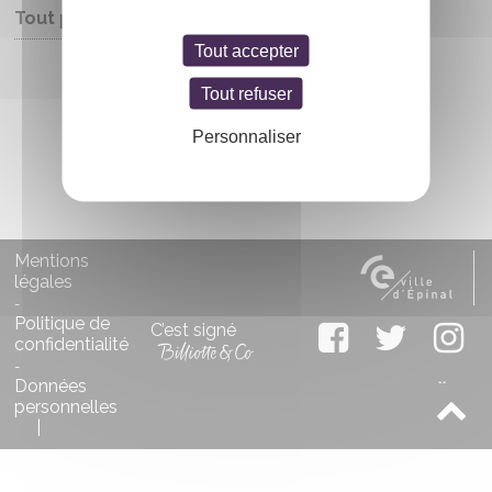
Tout public
Tout accepter
Entrée libre
Tout refuser
Personnaliser
Mentions
légales
-
Politique de
C’est signé
confidentialité
-
Données
personnelles