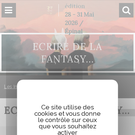
Panneau de gestion des cookies
édition
28 - 31 Mai
2026 /
Épinal
ECRIRE DE LA
FANTASY…
Les Imaginales
»
Ecrire de la fantasy…
Ce site utilise des
ECRIRE DE LA FANTASY…
cookies et vous donne
le contrôle sur ceux
que vous souhaitez
activer