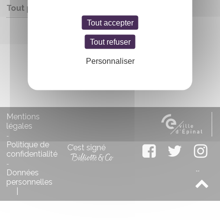
Tout public
Tout accepter
Entrée libre
Tout refuser
Personnaliser
Mentions
légales
-
Politique de
C’est signé
confidentialité
-
Données
personnelles