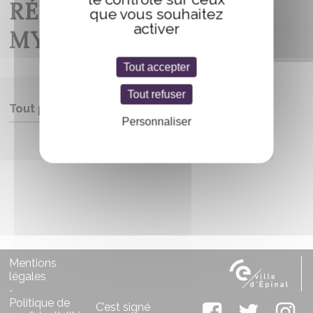
RÉFÉRENCES AUX
que vous souhaitez
activer
MYTHES NORDIQUES
Tout accepter
Tout refuser
Tout public
Personnaliser
Entrée libre
Mentions
légales
-
Politique de
C’est signé