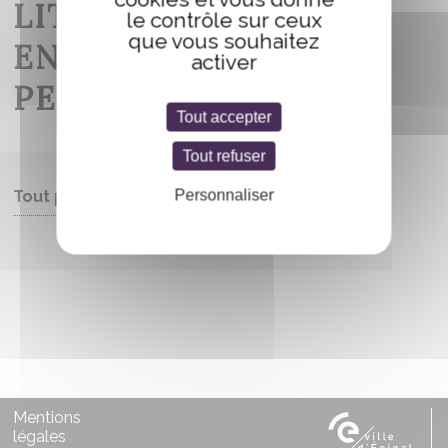
LITTÉRATURE, DES
le contrôle sur ceux
que vous souhaitez
ENVIES ET DE LA
activer
PEINTURE.
Tout accepter
Tout refuser
Personnaliser
Tout public
Entrée libre
Mentions
légales