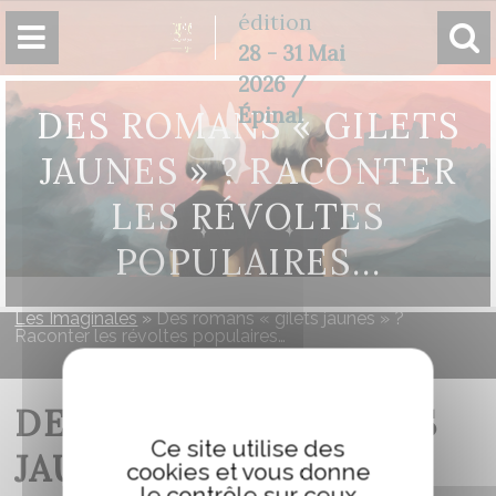
Panneau de gestion des cookies
édition
28 - 31 Mai
2026 /
Épinal
DES ROMANS « GILETS
JAUNES » ? RACONTER
LES RÉVOLTES
POPULAIRES…
Les Imaginales
»
Des romans « gilets jaunes » ?
Raconter les révoltes populaires…
DES ROMANS « GILETS
Ce site utilise des
JAUNES » ? RACONTER
cookies et vous donne
le contrôle sur ceux