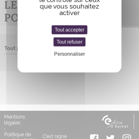
LES RÉVOLTES
que vous souhaitez
activer
POPULAIRES…
Tout accepter
Tout refuser
Tout public
Personnaliser
Entrée libre
Mentions
légales
-
Politique de
C’est signé