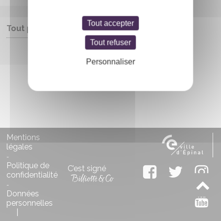
Tout accepter
Tout public
Tout refuser
Entrée libre
Personnaliser
Mentions
légales
-
Politique de
C’est signé
confidentialité
-
Données
personnelles