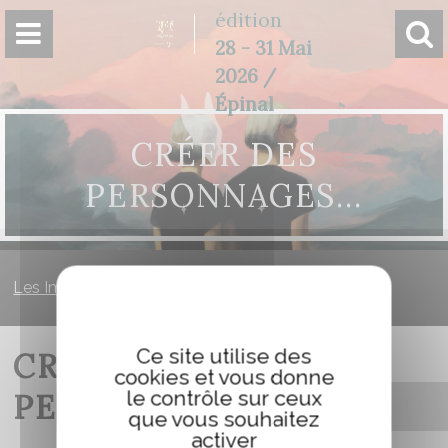
Panneau de gestion des cookies
édition
28 - 31 Mai
2026 /
Épinal
CRÉER DES
PERSONNAGES…
Les Imaginales
»
Créer des personnages…
Ce site utilise des
CRÉER DES
cookies et vous donne
le contrôle sur ceux
PERSONNAGES…
que vous souhaitez
activer