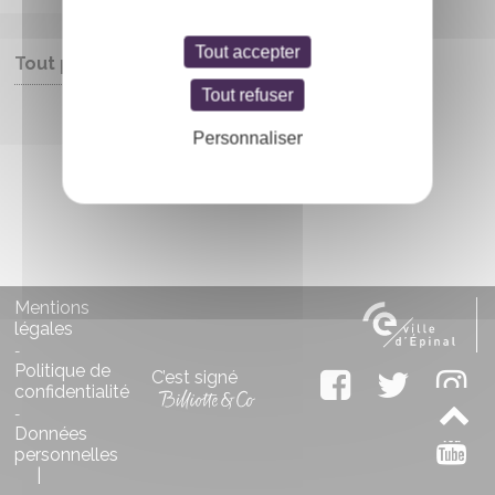
Tout accepter
Tout public
Tout refuser
Entrée libre
Personnaliser
Mentions
légales
-
Politique de
C’est signé
confidentialité
-
Données
personnelles