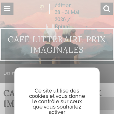
Panneau de gestion des cookies
édition
28 - 31 Mai
2026 /
Épinal
CAFÉ LITTÉRAIRE PRIX
IMAGINALES
Les Imaginales
»
Café littéraire Prix Imaginales
Ce site utilise des
CAFÉ LITTÉRAIRE PRIX
cookies et vous donne
le contrôle sur ceux
IMAGINALES
que vous souhaitez
activer