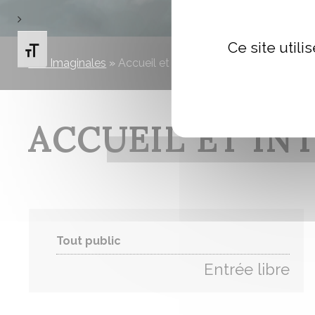
Ce site util
Changer la taille de la police
Les Imaginales
»
Accueil et introduction du colloque
ACCUEIL ET I
Tout public
Entrée libre