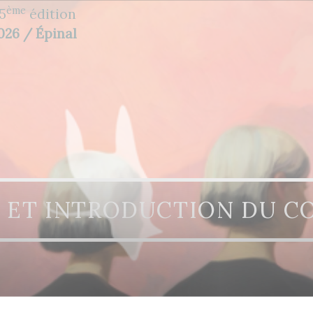
ème
5
édition
2026 / Épinal
L ET INTRODUCTION DU C